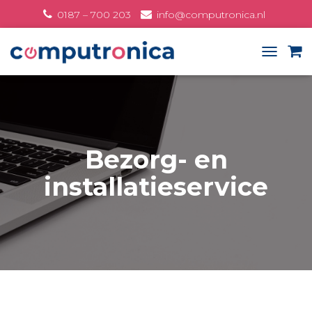
0187 – 700 203
info@computronica.nl
Oranjeplein 10, Stellendam
T
O
G
G
L
E
N
Bezorg- en
A
V
installatieservice
I
G
A
T
I
O
N