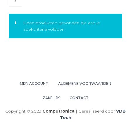
Geen producten gevonden die aan je
zoekcriteria voldoen.
MIJN ACCOUNT
ALGEMENE VOORWAARDEN
ZAKELIJK
CONTACT
Copyright © 2023
Computronica
| Gerealiseerd door
VDB
Tech