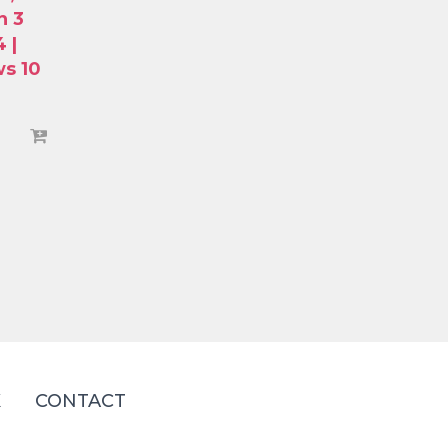
n 3
 |
s 10
K
CONTACT