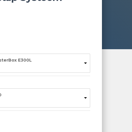
asterBox E300L
0