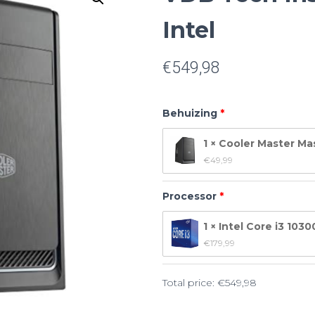
Intel
€
549,98
Behuizing
1 × Cooler Master M
€
49,99
Processor
1 × Intel Core i3 1030
€
179,99
Total price:
€
549,98