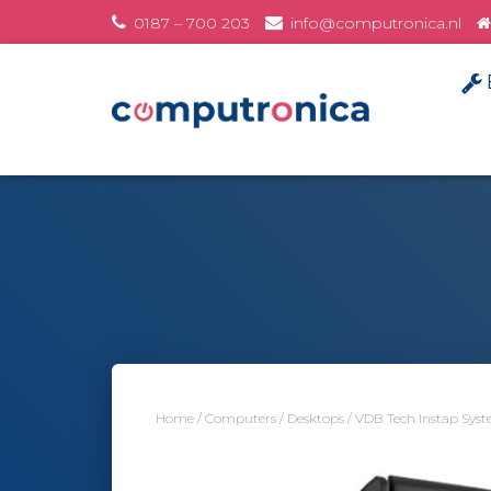
0187 – 700 203
info@computronica.nl
Home
/
Computers
/
Desktops
/ VDB Tech Instap Syste