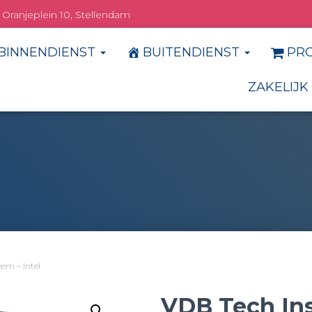
Oranjeplein 10, Stellendam
BINNENDIENST
BUITENDIENST
PR
ZAKELIJK
em – Intel
VDB Tech In