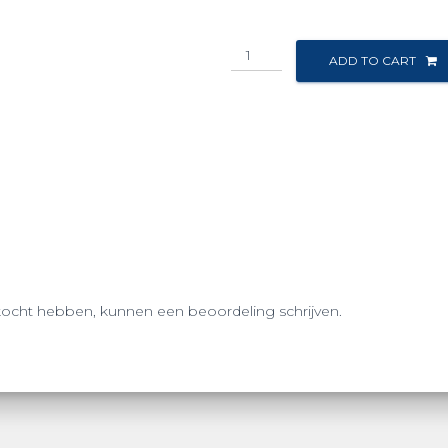
VDB
ADD TO CART
Tech
Instap
Systeem
-
Intel
aantal
kocht hebben, kunnen een beoordeling schrijven.